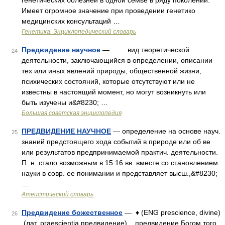
генетических болезней в одной семье в ряду поколений.
Имеет огромное значение при проведении генетико
медицинских консультаций …
Генетика. Энциклопедический словарь
Предвидение научное
— вид теоретической
24
деятельности, заключающийся в определении, описании
тех или иных явлений природы, общественной жизни,
психических состояний, которые отсутствуют или не
известны в настоящий момент, но могут возникнуть или
быть изучены и&#8230; …
Большая советская энциклопедия
ПРЕДВИДЕНИЕ НАУЧНОЕ
— определение на основе науч.
25
знаний предстоящего хода событий в природе или об ве
или результатов предпринимаемой практич. деятельности.
П. н. стало возможным в 15 16 вв. вместе со становлением
науки в совр. ее понимании и представляет высш.,&#8230;
…
Атеистический словарь
Предвидение божественное
— ♦ (ENG prescience, divine)
26
(лат. praescientia предвидение) предвидение Богом того,