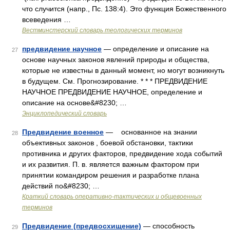
что случится (напр., Пс. 138:4). Это функция Божественного
всеведения …
Вестминстерский словарь теологических терминов
предвидение научное
— определение и описание на
27
основе научных законов явлений природы и общества,
которые не известны в данный момент, но могут возникнуть
в будущем. См. Прогнозирование. * * * ПРЕДВИДЕНИЕ
НАУЧНОЕ ПРЕДВИДЕНИЕ НАУЧНОЕ, определение и
описание на основе&#8230; …
Энциклопедический словарь
Предвидение военное
— основанное на знании
28
объективных законов , боевой обстановки, тактики
противника и других факторов, предвидение хода событий
и их развития. П. в. является важным фактором при
принятии командиром решения и разработке плана
действий по&#8230; …
Краткий словарь оперативно-тактических и общевоенных
терминов
Предвидение (предвосхищение)
— способность
29